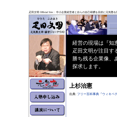
疋田文明 Official Site： 中小企業経営者と自らの自己研鑽を目的に
経営の現場は『知
疋田文明が注目す
勝ち残る企業像、
探求します。
上杉治憲
出典:
フリー百科事典『ウィキペディア