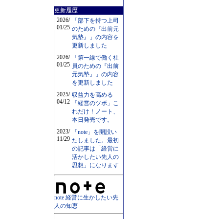
更新履歴
2026/
「部下を持つ上司
01/25
のための『出前元
気塾』」の内容を
更新しました
2026/
「第一線で働く社
01/25
員のための『出前
元気塾』」の内容
を更新しました
2025/
収益力を高める
04/12
「経営のツボ」こ
れだけ！ノート、
本日発売です。
2023/
「note」を開設い
11/29
たしました。最初
の記事は「経営に
活かしたい先人の
思想」になります
note 経営に生かしたい先
人の知恵