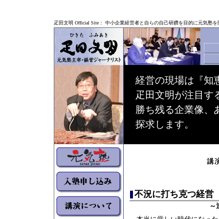
疋田文明 Official Site： 中小企業経営者と自らの自己研鑽を目的に
経営の現場は『知
疋田文明が注目す
勝ち残る企業像、
探求します。
不況に打ち克つ経営
～