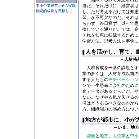
中小企業経営─その実践
道だ。それだけに、経営者は
持続的成長を目指して
し、ただ考えるだけでは知恵
習』が不可欠なのだ。それは、
らわず、終日寝ず、以って思
摘している通りだ。では、企
それを知恵に転嫁するために
学習方法、思考方法を事例に
人を活かし、育て、
～人材格
人材育成を一番の課題とす
業の多くは、人材育成以前の
する人たちの
モチベーション
ンで一生懸命に会社のために
査データがあるぐらいだ。や
ない。なぜやる気が失せるの
司はどうあるべきなのかから
方、組織能力の高め方につい
地方が都市に、小が
～いま、地
都会
と
地方
、
大企業
と
中小