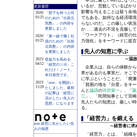
本当に厳しい時代になった
いるが、悲観しているばかり
更新履歴
影響を与えることは疑う余地
2026/
「部下を持つ上司
01/25
でもある。如何なる経済環境
のための『出前元
気塾』」の内容を
らないのだ。この厳しい状況
更新しました
か……過去の不況を克服して
「ワークアウト」（経営の仕
2026/
「第一線で働く社
01/25
力強化」をキーワードに提言
員のための『出前
元気塾』」の内容
先人の知恵に学ぶ
を更新しました
～温
2025/
収益力を高める
04/12
「経営のツボ」こ
企業人は、自らの体験から
れだけ！ノート、
界があるのも事実だ。そこで
本日発売です。
に学ぶということだ。「廃藩
2023/
「note」を開設い
「貧困の地を『分度』をキー
11/29
たしました。最初
んと
論語
の
渋沢栄一
」、「
阪
の記事は「経営に
三
」、「民間知事として宮崎
活かしたい先人の
先人たちの知恵は、厳しい時
思想」になります
る。
「経営力」を鍛える
note 経営に生かしたい先
～経営者に求
人の知恵
「経営力」とは、「組織を