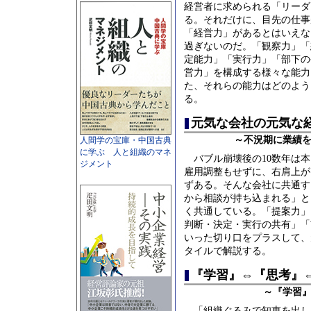
経営者に求められる「リーダ
る。それだけに、目先の仕事
「経営力」があるとはいえな
過ぎないのだ。「観察力」「
定能力」「実行力」「部下の
営力」を構成する様々な能力
た、それらの能力はどのよう
る。
元気な会社の元気な
～不況期に業績
人間学の宝庫・中国古典
に学ぶ 人と組織のマネ
バブル崩壊後の10数年は本
ジメント
雇用調整もせずに、右肩上が
ずある。そんな会社に共通す
から相談が持ち込まれる」と
く共通している。「提案力」
判断・決定・実行の共有」「
いった切り口をプラスして、
タイルで解説する。
『学習』⇔『思考』
～『学習
「組織ぐるみで知恵を出し