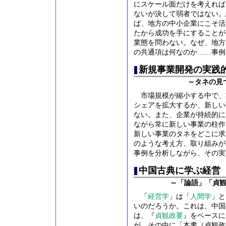
にスケール面だけを考えれば
ないが決して弱者ではない。
ば、地方の中小企業にこそ活
たから成功を手にすることが
業態を問わない。なぜ、地方
の共通項は何なのか……事
新規事業開発の実践
～タネの見
市場規模が縮小する中で、
シェアを拡大するか、新しい
ない。また、企業が持続的に
ながら常に新しい事業の柱作
新しい事業のタネをどこに求
のような考え方、取り組みが
事例を分析しながら、その実
中国古典に学ぶ経営
～「論語」「貞
「
経営学
」は「
人間学
」と
いのだろうか。これは、中国
は、『
貞観政要
』をベースに
が、その中に「本書（貞観政