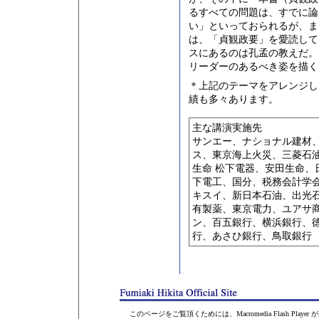
るすべての問題は、すでに論
い」といっておられるが、ま
は、「貞観政要」を愛読して
スにあるのは孔孟の教えだ。
リーダーのあるべき姿を描く
＊上記のテーマをアレンジし
績も多々あります。
主な講演実施先
サンエー、ナショナル建材
ス、東京海上火災、三菱石
生命 松下電器、安田生命、
下電工、国分、税務会計学
キスイ、新日本石油、出光
有製薬、東京電力、ユアサ
ン、百五銀行、横浜銀行、
行、あさひ銀行、鳥取銀行
このページをご覧頂くためには、Macromedia Flash Player が必要になります。 