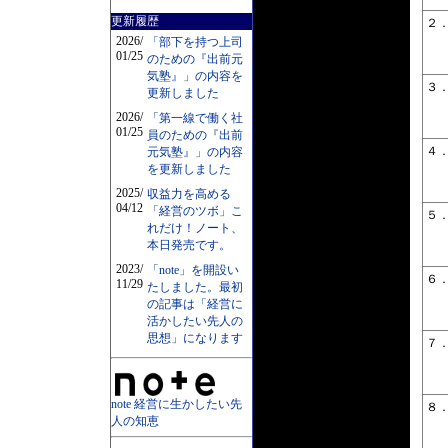
更新履歴
２
2026/
「部下を持つ上司
01/25
のための『出前元
気塾』」の内容を
３
更新しました
2026/
「第一線で働く社
01/25
員のための『出前
４
元気塾』」の内容
を更新しました
2025/
収益力を高める
04/12
「経営のツボ」こ
５
れだけ！ノート、
本日発売です。
2023/
「note」を開設い
６
11/29
たしました。最初
の記事は「経営に
活かしたい先人の
思想」になります
７
note 経営に生かしたい先
８
人の知恵