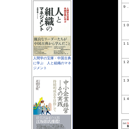
９
１
１
人間学の宝庫・中国古典
１
に学ぶ 人と組織のマネ
ジメント
１
１